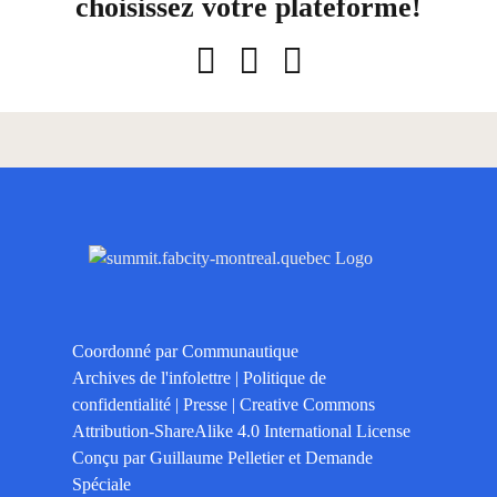
choisissez votre plateforme!
Facebook
LinkedIn
Courriel
Coordonné par
Communautique
Archives de l'infolettre
|
Politique de
confidentialité
|
Presse
|
Creative Commons
Attribution-ShareAlike 4.0 International License
Conçu par
Guillaume Pelletier
et
Demande
Spéciale