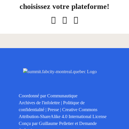
choisissez votre plateforme!
Facebook
LinkedIn
Courriel
Coordonné par
Communautique
Archives de l'infolettre
|
Politique de
confidentialité
|
Presse
|
Creative Commons
Attribution-ShareAlike 4.0 International License
Conçu par
Guillaume Pelletier
et
Demande