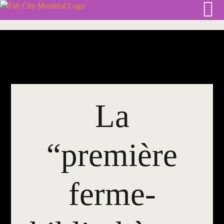
Skip
to
content
La
“première
ferme-