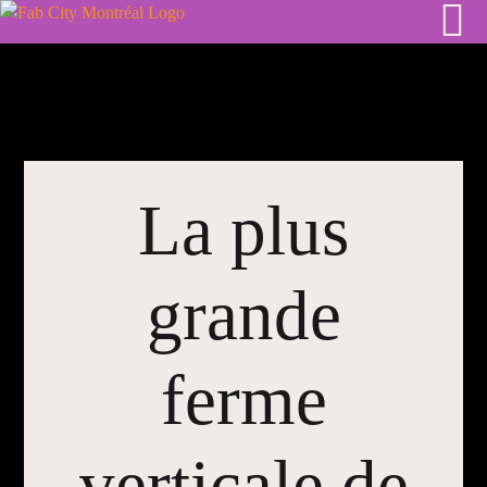
Skip
to
content
La plus
grande
ferme
verticale de