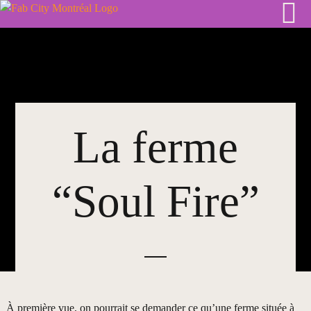
Skip
to
content
La ferme
“Soul Fire”
À première vue, on pourrait se demander ce qu’une ferme située à