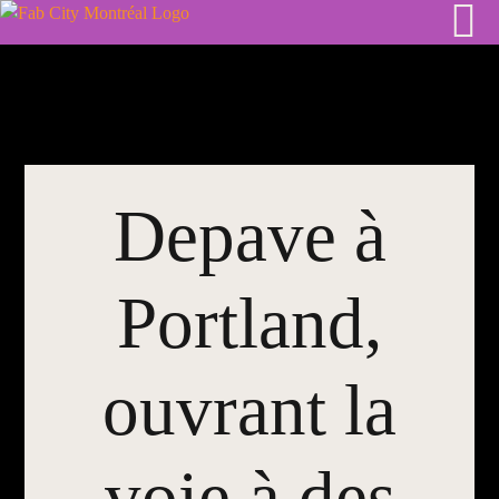
Skip
to
content
Depave à
Portland,
ouvrant la
voie à des